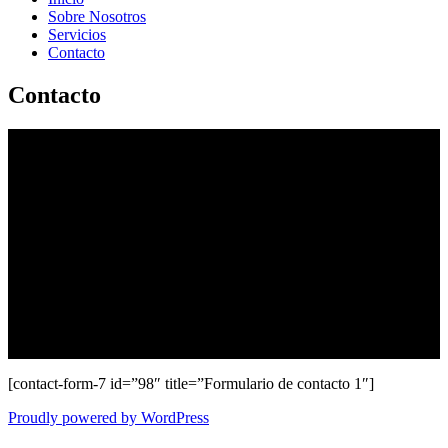
Sobre Nosotros
Servicios
Contacto
Contacto
Nos puede contactar o
solicitar una cotización por
este medio
[contact-form-7 id=”98″ title=”Formulario de contacto 1″]
Proudly powered by WordPress